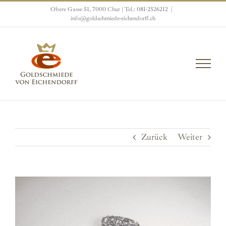
Zum
Obere Gasse 51, 7000 Chur | Tel.: 081-2526212
|
Inhalt
info@goldschmiede-eichendorff.ch
springen
Zurück
Weiter
View
Larger
Image