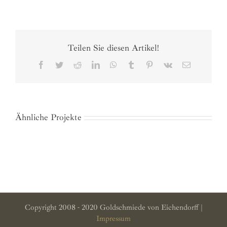
Teilen Sie diesen Artikel!
Facebook
Twitter
Reddit
LinkedIn
WhatsApp
Tumblr
Pinterest
Vk
E-
Mail
Ähnliche Projekte
Copyright 2008 - 2020 Goldschmiede von Eichendorff |
Impressum