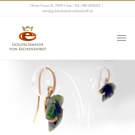
Zum
Obere Gasse 51, 7000 Chur | Tel.: 081-2526212
|
Inhalt
info@goldschmiede-eichendorff.ch
springen