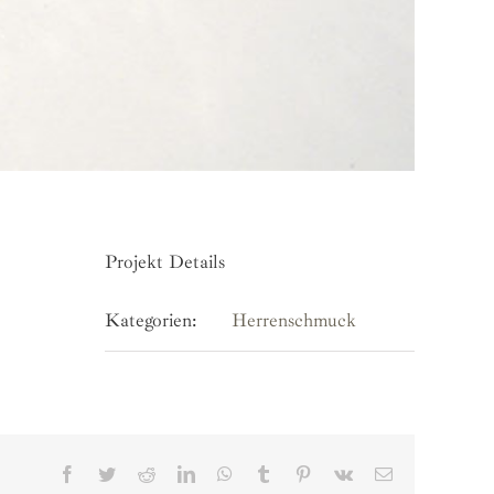
Projekt Details
Kategorien:
Herrenschmuck
Facebook
Twitter
Reddit
LinkedIn
WhatsApp
Tumblr
Pinterest
Vk
E-
Mail