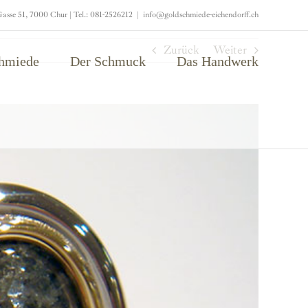
asse 51, 7000 Chur | Tel.: 081-2526212
|
info@goldschmiede-eichendorff.ch
Zurück
Weiter
chmiede
Der Schmuck
Das Handwerk