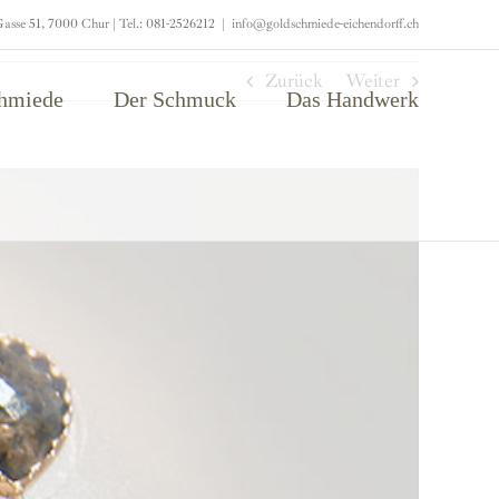
asse 51, 7000 Chur | Tel.: 081-2526212
|
info@goldschmiede-eichendorff.ch
Zurück
Weiter
chmiede
Der Schmuck
Das Handwerk