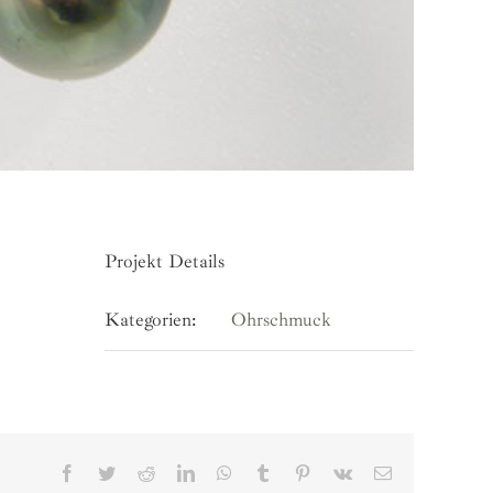
Projekt Details
Kategorien:
Ohrschmuck
Facebook
Twitter
Reddit
LinkedIn
WhatsApp
Tumblr
Pinterest
Vk
E-
Mail