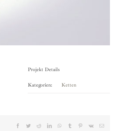
Projekt Details
Kategorien:
Ketten
Facebook
Twitter
Reddit
LinkedIn
WhatsApp
Tumblr
Pinterest
Vk
E-
Mail