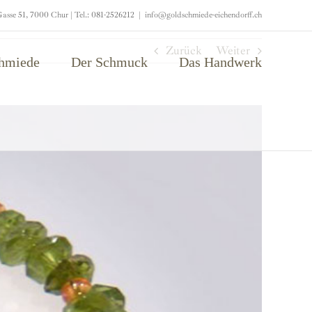
asse 51, 7000 Chur | Tel.: 081-2526212
|
info@goldschmiede-eichendorff.ch
Zurück
Weiter
chmiede
Der Schmuck
Das Handwerk