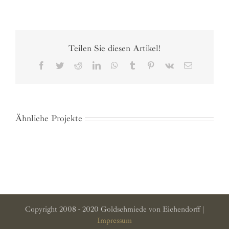
Teilen Sie diesen Artikel!
Facebook
Twitter
Reddit
LinkedIn
WhatsApp
Tumblr
Pinterest
Vk
E-
Mail
Ähnliche Projekte
Copyright 2008 - 2020 Goldschmiede von Eichendorff |
Impressum