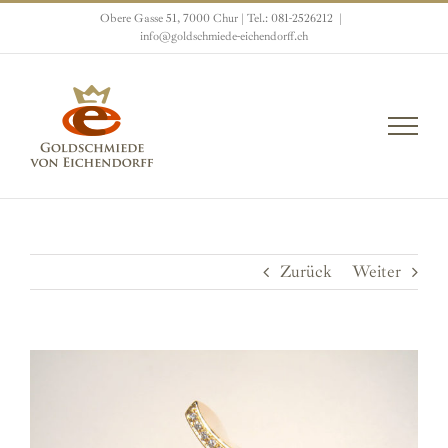
Zum
Obere Gasse 51, 7000 Chur | Tel.: 081-2526212
|
Inhalt
info@goldschmiede-eichendorff.ch
springen
Zurück
Weiter
View
Larger
Image