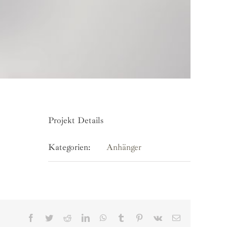
Projekt Details
Kategorien:
Anhänger
Facebook
Twitter
Reddit
LinkedIn
WhatsApp
Tumblr
Pinterest
Vk
E-
Mail