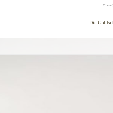
Obere G
Die Golds