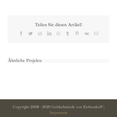
Teilen Sie diesen Artikel!
Facebook
Twitter
Reddit
LinkedIn
WhatsApp
Tumblr
Pinterest
Vk
E-
Mail
Ähnliche Projekte
Copyright 2008 - 2020 Goldschmiede von Eichendorff |
Impressum