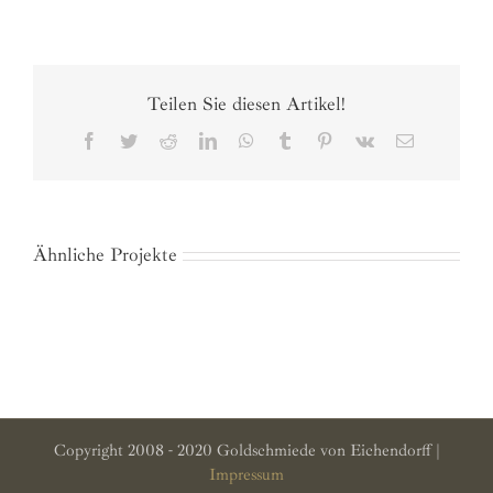
Teilen Sie diesen Artikel!
Facebook
Twitter
Reddit
LinkedIn
WhatsApp
Tumblr
Pinterest
Vk
E-
Mail
Ähnliche Projekte
Copyright 2008 - 2020 Goldschmiede von Eichendorff |
Impressum