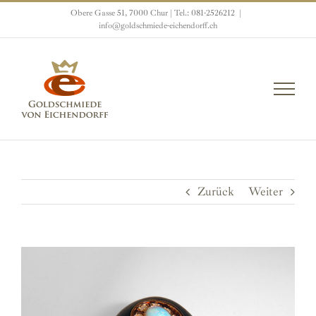
Zum
Obere Gasse 51, 7000 Chur | Tel.: 081-2526212
|
Inhalt
info@goldschmiede-eichendorff.ch
springen
Zurück
Weiter
View
Larger
Image