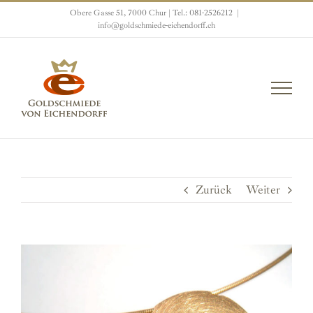
Zum
Obere Gasse 51, 7000 Chur | Tel.: 081-2526212
|
Inhalt
info@goldschmiede-eichendorff.ch
springen
Zurück
Weiter
View
Larger
Image