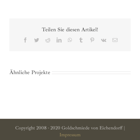
Teilen Sie diesen Artikel!
Facebook
Twitter
Reddit
LinkedIn
WhatsApp
Tumblr
Pinterest
Vk
E-
Mail
Ähnliche Projekte
Copyright 2008 - 2020 Goldschmiede von Eichendorff |
Impressum