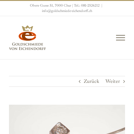
Zum
Obere Gasse 51, 7000 Chur | Tel.: 081-2526212
|
Inhalt
info@goldschmiede-eichendorff.ch
springen
Zurück
Weiter
View
Larger
Image