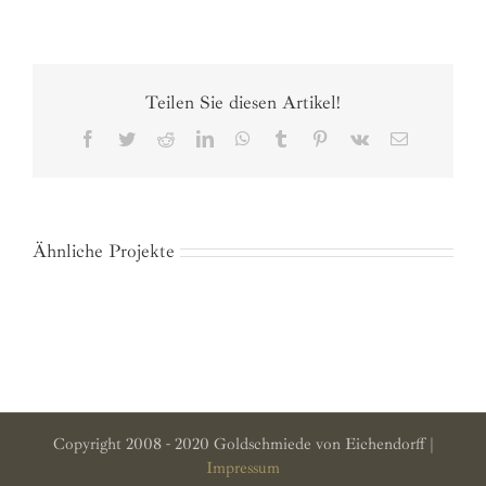
Teilen Sie diesen Artikel!
Facebook
Twitter
Reddit
LinkedIn
WhatsApp
Tumblr
Pinterest
Vk
E-
Mail
Ähnliche Projekte
Copyright 2008 - 2020 Goldschmiede von Eichendorff |
Impressum