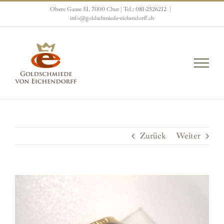
Zum
Obere Gasse 51, 7000 Chur | Tel.: 081-2526212
|
Inhalt
info@goldschmiede-eichendorff.ch
springen
Zurück
Weiter
View
Larger
Image