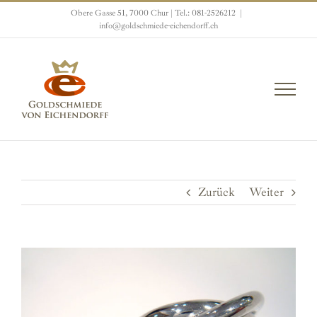
Zum
Obere Gasse 51, 7000 Chur | Tel.: 081-2526212
|
Inhalt
info@goldschmiede-eichendorff.ch
springen
Zurück
Weiter
View
Larger
Image