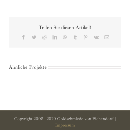
Teilen Sie diesen Artikel!
Facebook
Twitter
Reddit
LinkedIn
WhatsApp
Tumblr
Pinterest
Vk
E-
Mail
Ähnliche Projekte
Copyright 2008 - 2020 Goldschmiede von Eichendorff |
Impressum