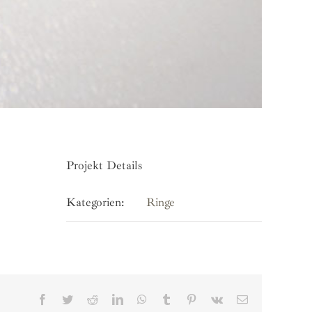
Projekt Details
Kategorien:
Ringe
Facebook
Twitter
Reddit
LinkedIn
WhatsApp
Tumblr
Pinterest
Vk
E-
Mail